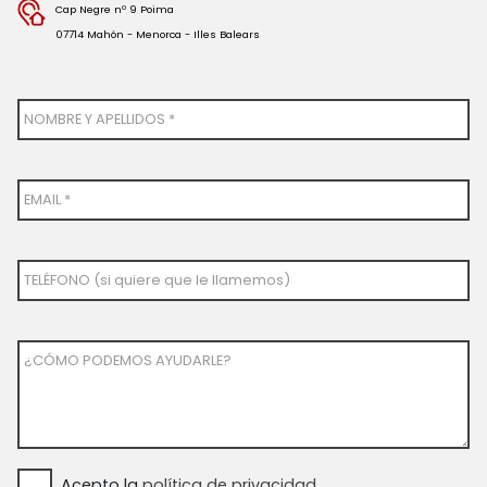
Cap Negre nº 9 Poima
07714 Mahón - Menorca - Illes Balears
NOMBRE Y APELLIDOS *
EMAIL *
TELÉFONO (si quiere que le llamemos)
¿CÓMO PODEMOS AYUDARLE?
Acepto la
política de privacidad