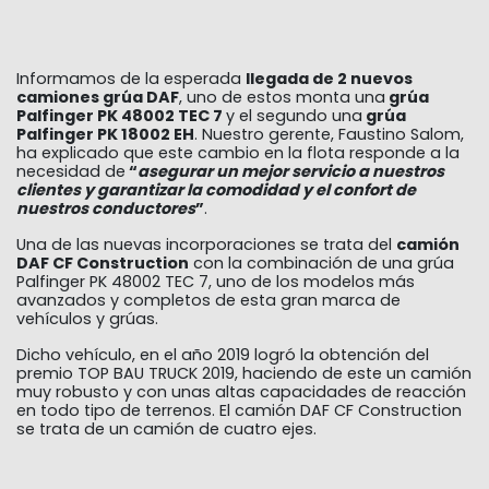
Informamos de la esperada
llegada de 2 nuevos
INICIO
>
NOTICIAS
> RENOVAMOS NUESTROS EQUIPOS DE MEDIO Y
camiones grúa DAF
, uno de estos monta una
grúa
BAJO TONELAJE
Palfinger PK 48002 TEC 7
y el segundo una
grúa
Palfinger PK 18002 EH
. Nuestro gerente, Faustino Salom,
ha explicado que este cambio en la flota responde a la
necesidad de
“
asegurar un mejor servicio a nuestros
clientes y garantizar la comodidad y el confort de
nuestros conductores
”
.
Una de las nuevas incorporaciones se trata del
camión
DAF CF Construction
con la combinación de una grúa
Palfinger PK 48002 TEC 7, uno de los modelos más
avanzados y completos de esta gran marca de
vehículos y grúas.
Dicho vehículo, en el año 2019 logró la obtención del
premio TOP BAU TRUCK 2019, haciendo de este un camión
muy robusto y con unas altas capacidades de reacción
en todo tipo de terrenos. El camión DAF CF Construction
se trata de un camión de cuatro ejes.